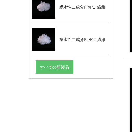
親水性二成分PP/PET繊維
疎水性二成分PE/PET繊維
すべての新製品