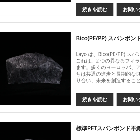
続きを読む
お問い
Bico(PE/PP) スパンボ
Layo は、Bico(PE/P
これは、2 つの異なるフィ
ます。多くのヨーロッパ、
ちは共通の進歩と長期的な
り合い、未来を創造するこ
続きを読む
お問い
標準PETスパンボンド不