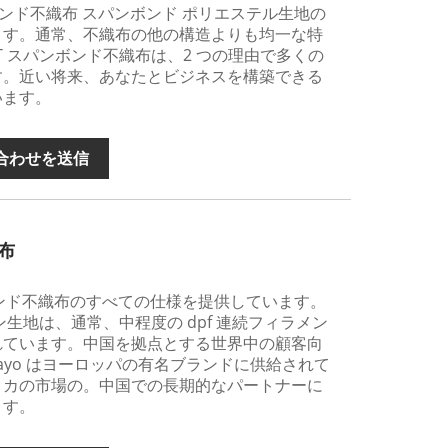
パンボンド不織布 スパンボンド ポリエステル生地の
ます。通常、不織布の他の構造よりも均一な特
T スパンボンド不織布は、2 つの理由で多くの
す。近い将来、あなたとビジネスを構築できる
います。
合わせを送信
布
パンボンド不織布のすべての仕様を提供しています。
生地は、通常、中程度の dpf 連続フィラメン
れています。中国を拠点とする世界中の顧客向
ayo はヨーロッパの有名ブランドに供給されて
リカの市場の。中国での長期的なパートナーに
ます。