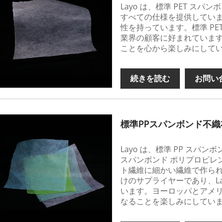
Layo は、標準 PET ス
すべての仕様を提供してい
性を持っています。標準 PE
業界の顧客に好まれていま
ことを心から楽しみにして
続きを読む
お問い
標準PPスパンボンド不織
Layo は、標準 PP ス
スパンボンド ポリプロピレン
ト繊維に細かい繊維で作ら
けのサプライヤーであり、L
います。ヨーロッパとアメ
なることを楽しみにしてい